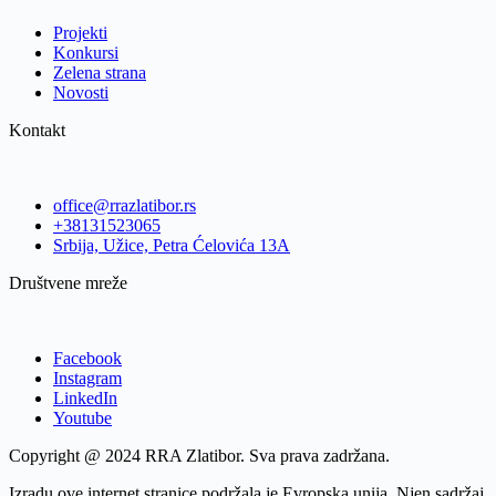
Projekti
Konkursi
Zelena strana
Novosti
Kontakt
office@rrazlatibor.rs
+38131523065
Srbija, Užice, Petra Ćelovića 13A
Društvene mreže
Facebook
Instagram
LinkedIn
Youtube
Copyright @ 2024 RRA Zlatibor. Sva prava zadržana.
Izradu ove internet stranice podržala je Evropska unija. Njen sadržaj