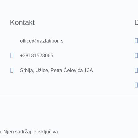
Kontakt
D
office@rrazlatibor.rs
+38131523065
Srbija, Užice, Petra Ćelovića 13A
. Njen sadržaj je isključiva