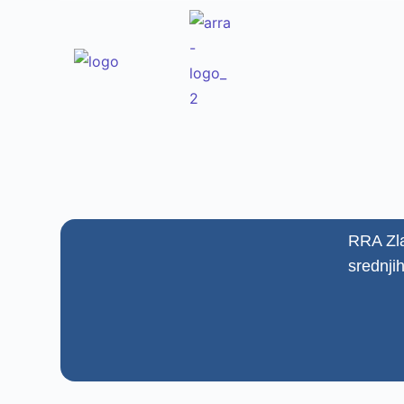
RRA Zla
srednji