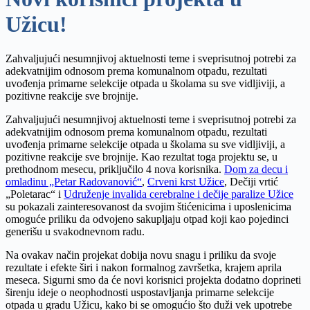
Užicu!
Zahvalјujući nesumnjivoj aktuelnosti teme i sveprisutnoj potrebi za
adekvatnijim odnosom prema komunalnom otpadu, rezultati
uvođenja primarne selekcije otpada u školama su sve vidlјiviji, a
pozitivne reakcije sve brojnije.
Zahvalјujući nesumnjivoj aktuelnosti teme i sveprisutnoj potrebi za
adekvatnijim odnosom prema komunalnom otpadu, rezultati
uvođenja primarne selekcije otpada u školama su sve vidlјiviji, a
pozitivne reakcije sve brojnije. Kao rezultat toga projektu se, u
prethodnom mesecu, priklјučilo 4 nova korisnika.
Dom za decu i
omladinu „Petar Radovanović“
,
Crveni krst Užice
, Dečiji vrtić
„Poletarac“ i
Udruženje invalida cerebralne i dečije paralize Užice
su pokazali zainteresovanost da svojim štićenicima i uposlenicima
omoguće priliku da odvojeno sakuplјaju otpad koji kao pojedinci
generišu u svakodnevnom radu.
Na ovakav način projekat dobija novu snagu i priliku da svoje
rezultate i efekte širi i nakon formalnog završetka, krajem aprila
meseca. Sigurni smo da će novi korisnici projekta dodatno doprineti
širenju ideje o neophodnosti uspostavlјanja primarne selekcije
otpada u gradu Užicu, kako bi se omogućio što duži vek upotrebe