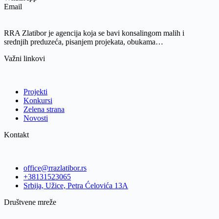
Email
RRA Zlatibor je agencija koja se bavi konsalingom malih i
srednjih preduzeća, pisanjem projekata, obukama…
Važni linkovi
Projekti
Konkursi
Zelena strana
Novosti
Kontakt
office@rrazlatibor.rs
+38131523065
Srbija, Užice, Petra Ćelovića 13A
Društvene mreže