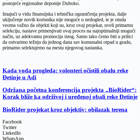
postojeće regionalne deponije Duboko.
Imajući u vidu finansijska i tehnička ograničenja projekta, dalјe
uklјučenje novih korisnika nije moguće u nedogled, te je otuda
veoma važno da objekti koji su, kroz ovaj projekat, uveli primarnu
selekciju, nastave primenjivati ovaj proces na najoptimalniji mogući
način, uz adekvatnu promociju istog. Samo tako ćemo biti u prilici
da ostvarimo težnju da jednog dana sav komunalni otpad u gradu,
primarno selektujemo na mestu njegovog nastanka.
Kada voda progleda: volonteri očistili obalu reke
Đetinje u Adi
Održana početna konferencija projekta „BioRider“:
Korak bliže ka održivoj i uređenoj obali reke Đetinje
BioRider projekat kroz objektiv: obilazak terena
Facebook
Twitter
LinkedIn
WhatsApp