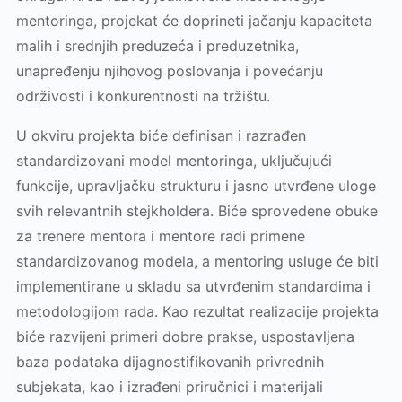
mentoringa, projekat će doprineti jačanju kapaciteta
malih i srednjih preduzeća i preduzetnika,
unapređenju njihovog poslovanja i povećanju
održivosti i konkurentnosti na tržištu.
U okviru projekta biće definisan i razrađen
standardizovani model mentoringa, uključujući
funkcije, upravljačku strukturu i jasno utvrđene uloge
svih relevantnih stejkholdera. Biće sprovedene obuke
za trenere mentora i mentore radi primene
standardizovanog modela, a mentoring usluge će biti
implementirane u skladu sa utvrđenim standardima i
metodologijom rada. Kao rezultat realizacije projekta
biće razvijeni primeri dobre prakse, uspostavljena
baza podataka dijagnostifikovanih privrednih
subjekata, kao i izrađeni priručnici i materijali