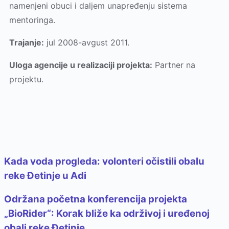
namenjeni obuci i daljem unapređenju sistema
mentoringa.
Trajanje:
jul 2008-avgust 2011.
Uloga agencije u realizaciji projekta:
Partner na
projektu.
Kada voda progleda: volonteri očistili obalu
reke Đetinje u Adi
Održana početna konferencija projekta
„BioRider“: Korak bliže ka održivoj i uređenoj
obali reke Đetinje