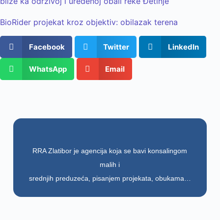
bliže ka održivoj i uređenoj obali reke Đetinje
BioRider projekat kroz objektiv: obilazak terena
Facebook
Twitter
LinkedIn
WhatsApp
Email
RRA Zlatibor je agencija koja se bavi konsalingom
malih i
srednjih preduzeća, pisanjem projekata, obukama…