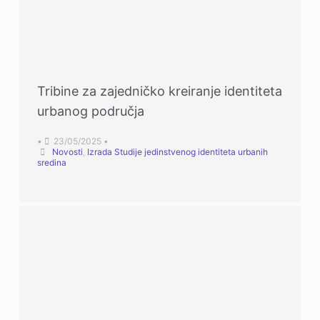
Tribine za zajedničko kreiranje identiteta
urbanog područja
•
23/05/2025
•
Novosti
,
Izrada Studije jedinstvenog identiteta urbanih
sredina