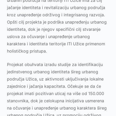
urbanih područja na teritoriji ITI Užice ima za cilj
jačanje identiteta i revitalizaciju urbanog područja
kroz unapređenje održivog i integrisanog razvoja.
Opšti cilj projekta je podrška unapređenju urbanog
identiteta, dok je njegov specifični cilj stvaranje
uslova za očuvanje i unapređenje urbanog
karaktera i identiteta teritorije ITI Užice primenom
holističkog pristupa.
Projekat obuhvata izradu studije za identifikaciju
jedinstvenog urbanog identiteta šireg urbanog
područja Užica, uz aktivnosti uključivanja lokalne
zajednice i jačanja kapaciteta. Očekuje se da će
projekat imati pozitivan uticaj na više od 150.000
stanovnika, dok je celokupna inicijativa usmerena
na očuvanje i unapređenje urbanog karaktera šireg
urbanog područja Užica, uz promociju održivog