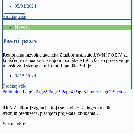
05/01/2024
Pročitaj više
Novosti
Javni poziv
Regionalna razvojna agencija Zlatibor raspisuje JAVNI POZIV za
korišćenje usluga kroz Program podrške RISC Užice i povezivanje
u poslovni i startap ekosistem Republike Srbije.
04/29/2024
Pročitaj više
Prethodna
Page
1
Page
2
Page
3
Page
4
Page
5
Page
6
Page
7
Sledeća
RRA Zlatibor je agencija koja se bavi konsalingom malih i
srednjih preduzeća, pisanjem projekata, obukama…
Važni linkovi