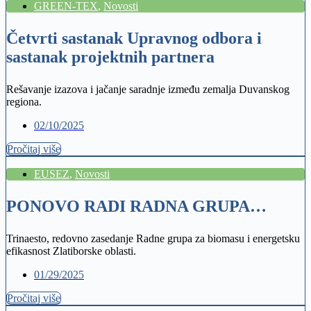
GREEN-TEX
,
Novosti
Četvrti sastanak Upravnog odbora i
sastanak projektnih partnera
Rešavanje izazova i jačanje saradnje između zemalja Duvanskog
regiona.
02/10/2025
Pročitaj više
EUSEZ
,
Novosti
PONOVO RADI RADNA GRUPA…
Trinaesto, redovno zasedanje Radne grupa za biomasu i energetsku
efikasnost Zlatiborske oblasti.
01/29/2025
Pročitaj više