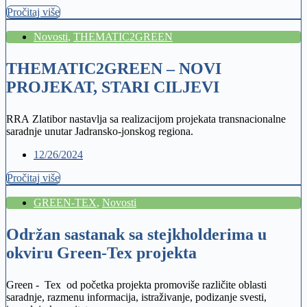
Pročitaj više
Novosti
,
THEMATIC2GREEN
THEMATIC2GREEN – NOVI
PROJEKAT, STARI CILJEVI
RRA Zlatibor nastavlja sa realizacijom projekata transnacionalne
saradnje unutar Jadransko-jonskog regiona.
12/26/2024
Pročitaj više
GREEN-TEX
,
Novosti
Održan sastanak sa stejkholderima u
okviru Green-Tex projekta
Green - Tex od početka projekta promoviše različite oblasti
saradnje, razmenu informacija, istraživanje, podizanje svesti,