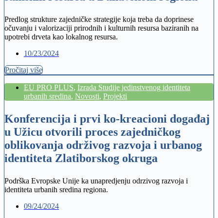
Predlog strukture zajedničke strategije koja treba da doprinese
očuvanju i valorizaciji prirodnih i kulturnih resursa baziranih na
upotrebi drveta kao lokalnog resursa.
10/23/2024
Pročitaj više
EU PRO PLUS
,
Izrada Studije jedinstvenog identiteta
urbanih sredina
,
Novosti
,
Projekti
Konferencija i prvi ko-kreacioni događaj
u Užicu otvorili proces zajedničkog
oblikovanja održivog razvoja i urbanog
identiteta Zlatiborskog okruga
Podrška Evropske Unije ka unapredjenju odrzivog razvoja i
identiteta urbanih sredina regiona.
09/24/2024