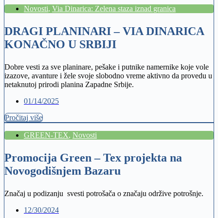
Novosti
,
Via Dinarica: Zelena staza iznad granica
DRAGI PLANINARI – VIA DINARICA
KONAČNO U SRBIJI
Dobre vesti za sve planinare, pešake i putnike namernike koje vole
izazove, avanture i žele svoje slobodno vreme aktivno da provedu u
netaknutoj prirodi planina Zapadne Srbije.
01/14/2025
Pročitaj više
GREEN-TEX
,
Novosti
Promocija Green – Tex projekta na
Novogodišnjem Bazaru
Značaj u podizanju svesti potrošača o značaju održive potrošnje.
12/30/2024