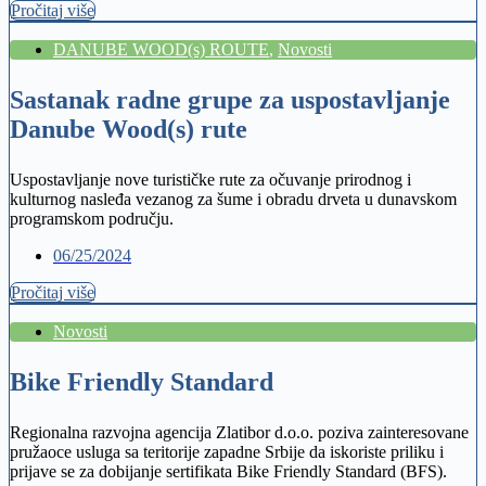
Pročitaj više
DANUBE WOOD(s) ROUTE
,
Novosti
Sastanak radne grupe za uspostavljanje
Danube Wood(s) rute
Uspostavljanje nove turističke rute za očuvanje prirodnog i
kulturnog nasleđa vezanog za šume i obradu drveta u dunavskom
programskom području.
06/25/2024
Pročitaj više
Novosti
Bike Friendly Standard
Regionalna razvojna agencija Zlatibor d.o.o. poziva zainteresovane
pružaoce usluga sa teritorije zapadne Srbije da iskoriste priliku i
prijave se za dobijanje sertifikata Bike Friendly Standard (BFS).