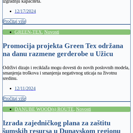
izgradnju kapaciteta.
12/17/2024
Pročitaj više
GREEN-TEX
,
Novosti
Promocija projekta Green Tex održana
na danu razmene gerderobe u Užicu
Održivi dizajn i reciklaža mogu dovesti do novih poslovnih modela,
smanjenja troškova i smanjenja negativnog uticaja na životnu
sredinu.
12/11/2024
Pročitaj više
DANUBE WOOD(s) ROUTE
,
Novosti
Izrada zajedničkog plana za zaštitu
šumskih resursa u Dunavskom regionu