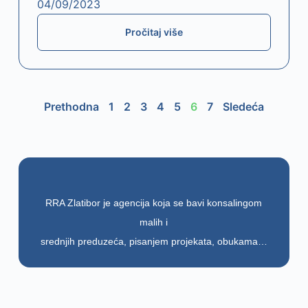
04/09/2023
Pročitaj više
Prethodna
1
2
3
4
5
6
7
Sledeća
RRA Zlatibor je agencija koja se bavi konsalingom
malih i
srednjih preduzeća, pisanjem projekata, obukama…