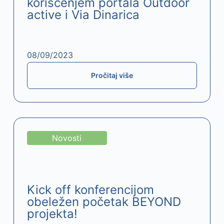
korišćenjem portala Outdoor
active i Via Dinarica
08/09/2023
Pročitaj više
Novosti
Kick off konferencijom
obeležen početak BEYOND
projekta!