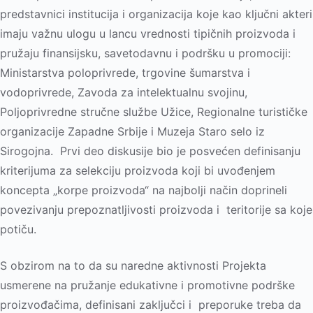
predstavnici institucija i organizacija koje kao klјučni akteri
imaju važnu ulogu u lancu vrednosti tipičnih proizvoda i
pružaju finansijsku, savetodavnu i podršku u promociji:
Ministarstva poloprivrede, trgovine šumarstva i
vodoprivrede, Zavoda za intelektualnu svojinu,
Polјoprivredne stručne službe Užice, Regionalne turističke
organizacije Zapadne Srbije i Muzeja Staro selo iz
Sirogojna. Prvi deo diskusije bio je posvećen definisanju
kriterijuma za selekciju proizvoda koji bi uvođenjem
koncepta „korpe proizvoda“ na najbolјi način doprineli
povezivanju prepoznatlјivosti proizvoda i teritorije sa koje
potiču.
S obzirom na to da su naredne aktivnosti Projekta
usmerene na pružanje edukativne i promotivne podrške
proizvođačima, definisani zaklјučci i preporuke treba da