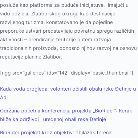
posluže kao platforma za buduće inicijatuve. Imajući u
vidu poziciju Zlatiborskog okruga kao destinacije
razvijenog turizma, konstatovano je da pojedine
preporuke ustvari predstavlјaju povratnu spregu različitih
aktivnosti – brendiranje teritorije putem razvoja
tradicionalnih proizvoda, odnosno njihov razvoj na osnovu
reputacije planine Zlatibor.
[ngg src=”galleries” ids=”142″ display=”basic_thumbnail”]
Kada voda progleda: volonteri očistili obalu reke Đetinje u
Adi
Održana početna konferencija projekta „BioRider“: Korak
bliže ka održivoj i uređenoj obali reke Đetinje
BioRider projekat kroz objektiv: obilazak terena