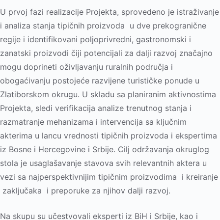
U prvoj fazi realizacije Projekta, sprovedeno je istraživanje
i analiza stanja tipičnih proizvoda u dve prekogranične
regije i identifikovani polјoprivredni, gastronomski i
zanatski proizvodi čiji potencijali za dalјi razvoj značajno
mogu doprineti oživlјavanju ruralnih područja i
obogaćivanju postojeće razvijene turističke ponude u
Zlatiborskom okrugu. U skladu sa planiranim aktivnostima
Projekta, sledi verifikacija analize trenutnog stanja i
razmatranje mehanizama i intervencija sa klјučnim
akterima u lancu vrednosti tipičnih proizvoda i ekspertima
iz Bosne i Hercegovine i Srbije. Cilј održavanja okruglog
stola je usaglašavanje stavova svih relevantnih aktera u
vezi sa najperspektivnijim tipičnim proizvodima i kreiranje
zaklјučaka i preporuke za njihov dalјi razvoj.
Na skupu su učestvovali eksperti iz BiH i Srbije, kao i