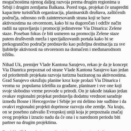
mogućnostima njenog daljeg razvoja prema drugim regionima u
Srbiji i drugim zemljama Balkana. Pored toga, projekat će unaprediti
kapacitete turističkih organizacija, planinarskih društava, zaštićenih
područja, odnosno svih zainteresovanih strana koji se bave
aktivnostima na otvorenom, kako bi na dugoročan i održiv način
radili na upravljanju i promociji jedinstvene Via Dinarica: Zelene
staze. Poseban fokus će biti usmeren na promociju Zelene staze
putem društvenih mreža i specijalizovanih portala kako bi se
prekogranično područje predstavilo kao poželjna destinacija za sve
ljubitelje aktivnosti na otvorenom na domaćem i međunarodnom
tržištu.
Nihad Uk, premijer Vlade Kantona Sarajevo, rekao je da je koncept
Via Dianrica prepoznat od strane Vlade Kantona Sarajevo kao jedan
od prioritetnih projekata razvoja turizma baziranog na aktivnostima.
Grad Sarajevo okružuju planine kroz koje prolazi Via Dinarica i
veoma su popularna izletišta za građane, planinare i sve one koji
svoje slobodno vreme provode u prirodi. On je takođe istakao jedan
ovakav regionalni projekat predstavlja dodatnu vrednost saradnje
između Bosne i Hercegovine i Srbije jer mi delimo iste sudbine i da
ovakvi regionalni projekti doprinose razvoju obe zemlje. Na kraju,
on se posebno zahvalio Evropskoj uniji koja je prepoznala značaj
ovog projekta i izrazio nadu da će ona i u narednom periodu biti
partner na drugim projektima.