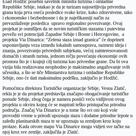
Esad Hodžić posebni savetnik ministra turizma i omladine
Republike Srbije, istakao je da je turizam najosetljivija privredna
grana koja prva oseća posledice svake krize, kako zdravstvene, tako
i ekonomske i bezbednosne i da je najefikasniji način za
prevazilaženje posledica upravo regionalno povezivanje. Ovaj
projekat je osmišljen da se novim turističkim stazama i putevima
povežu svi potencijali Zapadne Srbije i Bosne i Hercegovine, a
projekta Via Dinarica: “Zelena staza iznad granica” će doprineti
uspostavljanju veza između lokalnih samouprava, razmeni ideja i
znanja, povezivanju privrednih subjekata, većoj zainteresovanosti
domaćih i stranih turista, jednom rečju povećanju ekonomije ovih
prostora što je i krajnji cilj turizma kao privredne grane. Da bi ova
vizija bila realizovana neophodno je maksimalno angažovanje svih
učesnika, a što se tiče Minstarstva turizma i omladine Republike
Srbije, ono će dati maksimalnu podršku, zaključio je Hodžić.
Pomoćnica direktora Turističke organizacije Srbije, Vesna Zlatić,
rekla je je da projekat predstavlja značajno obogaćivanje turističke
ponude Srbije, zbog čega je namera postići veću vidljivost ovog
projekta u okviru kojeg će se mapirati teško pristupačna prirodna
područja. Značaj Via Dinarice je u tome što svi oni koji vole
provoditi vreme u prirodi upoznaju stazu i dodatne prirodne lepote u
zaleđu planinarskih staza te se upoznaju sa zemljom kroz koju
prolaze. Kada otvore mapu Via Dinarice mogu vidjeti sve tačke na
njoj kroz sve zemlje, zaključila je Zlatić.