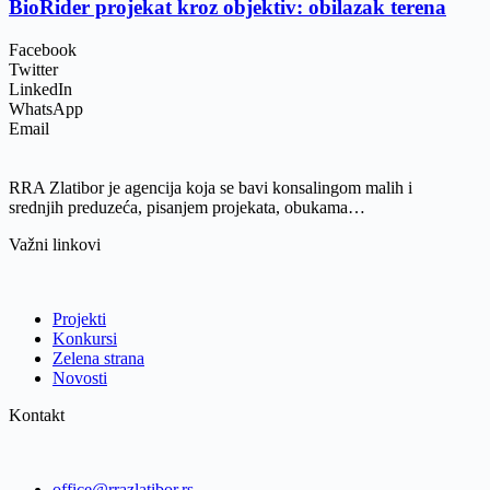
BioRider projekat kroz objektiv: obilazak terena
Facebook
Twitter
LinkedIn
WhatsApp
Email
RRA Zlatibor je agencija koja se bavi konsalingom malih i
srednjih preduzeća, pisanjem projekata, obukama…
Važni linkovi
Projekti
Konkursi
Zelena strana
Novosti
Kontakt
office@rrazlatibor.rs