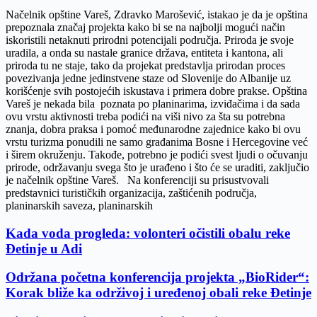
Načelnik opštine Vareš, Zdravko Marošević, istakao je da je opština
prepoznala značaj projekta kako bi se na najbolji mogući način
iskoristili netaknuti prirodni potencijali područja. Priroda je svoje
uradila, a onda su nastale granice država, entiteta i kantona, ali
priroda tu ne staje, tako da projekat predstavlja prirodan proces
povezivanja jedne jedinstvene staze od Slovenije do Albanije uz
korišćenje svih postojećih iskustava i primera dobre prakse. Opština
Vareš je nekada bila poznata po planinarima, izviđačima i da sada
ovu vrstu aktivnosti treba podići na viši nivo za šta su potrebna
znanja, dobra praksa i pomoć međunarodne zajednice kako bi ovu
vrstu turizma ponudili ne samo građanima Bosne i Hercegovine već
i širem okruženju. Takođe, potrebno je podići svest ljudi o očuvanju
prirode, održavanju svega što je urađeno i što će se uraditi, zaključio
je načelnik opštine Vareš. Na konferenciji su prisustvovali
predstavnici turističkih organizacija, zaštićenih područja,
planinarskih saveza, planinarskih
Kada voda progleda: volonteri očistili obalu reke
Đetinje u Adi
Održana početna konferencija projekta „BioRider“:
Korak bliže ka održivoj i uređenoj obali reke Đetinje