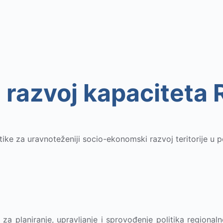
a razvoj kapaciteta
itike za uravnoteženiji socio-ekonomski razvoj teritorije u 
 za planiranje, upravljanje i sprovođenje politika region