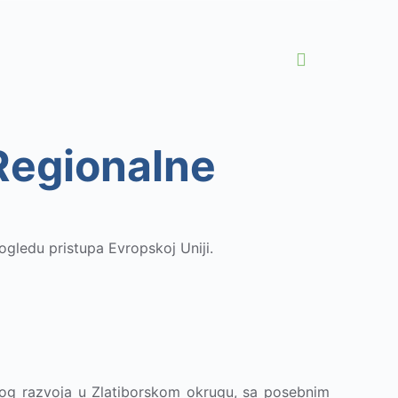
 Regionalne
pogledu pristupa Evropskoj Uniji.
alnog razvoja u Zlatiborskom okrugu, sa posebnim