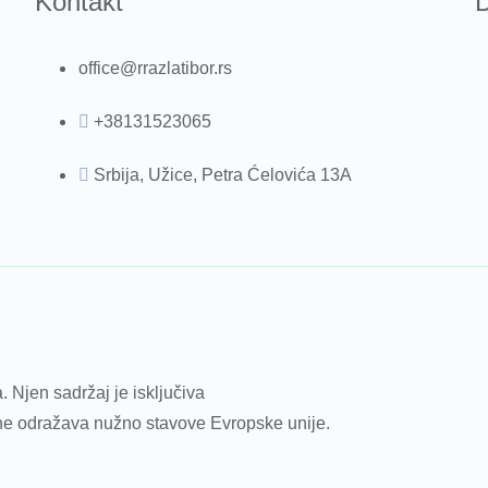
Kontakt
D
office@rrazlatibor.rs
+38131523065
Srbija, Užice, Petra Ćelovića 13A
. Njen sadržaj je isključiva
 ne odražava nužno stavove Evropske unije.