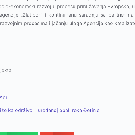
cio-ekonomski razvoj u procesu približavanja Evropskoj uni
agencije „Zlatibor” i kontinuiranu saradnju sa partner
u razvojnim procesima i jačanju uloge Agencije kao kataliza
jekta
 Adi
že ka održivoj i uređenoj obali reke Đetinje