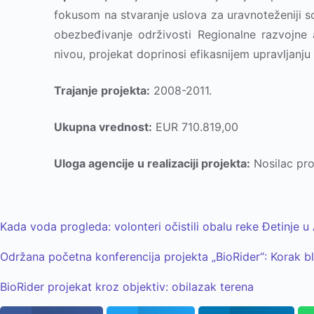
fokusom na stvaranje uslova za uravnoteženiji so
obezbeđivanje održivosti Regionalne razvojne 
nivou, projekat doprinosi efikasnijem upravljanj
Trajanje projekta:
2008-2011.
Ukupna vrednost:
EUR 710.819,00
Uloga agencije u realizaciji projekta:
Nosilac pro
Kada voda progleda: volonteri očistili obalu reke Đetinje u
Održana početna konferencija projekta „BioRider“: Korak bli
BioRider projekat kroz objektiv: obilazak terena