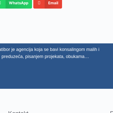
WhatsApp
Email
tibor je agencija koja se bavi konsalingom malih i
h preduzeća, pisanjem projekata, obukama…