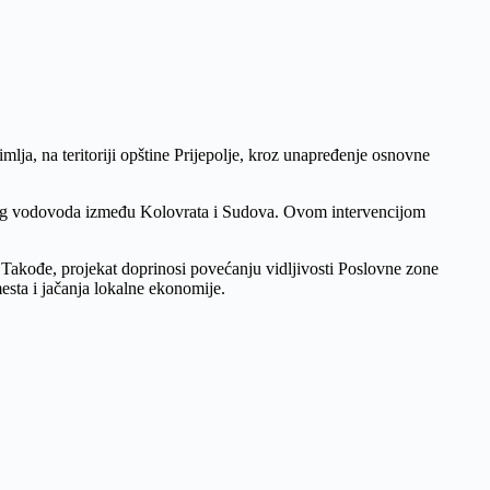
mlja, na teritoriji opštine Prijepolje, kroz unapređenje osnovne
rnog vodovoda između Kolovrata i Sudova. Ovom intervencijom
 Takođe, projekat doprinosi povećanju vidljivosti Poslovne zone
sta i jačanja lokalne ekonomije.