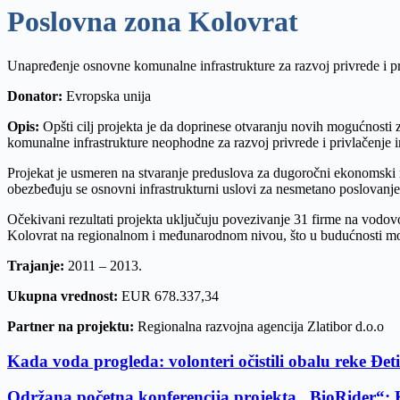
Poslovna zona Kolovrat
Unapređenje osnovne komunalne infrastrukture za razvoj privrede i pri
Donator:
Evropska unija
Opis:
Opšti cilj projekta je da doprinese otvaranju novih mogućnosti z
komunalne infrastrukture neophodne za razvoj privrede i privlačenje in
Projekat je usmeren na stvaranje preduslova za dugoročni ekonomsk
obezbeđuju se osnovni infrastrukturni uslovi za nesmetano poslovanje 
Očekivani rezultati projekta uključuju povezivanje 31 firme na vodov
Kolovrat na regionalnom i međunarodnom nivou, što u budućnosti može
Trajanje:
2011 – 2013.
Ukupna vrednost:
EUR 678.337,34
Partner na projektu:
Regionalna razvojna agencija Zlatibor d.o.o
Kada voda progleda: volonteri očistili obalu reke Đet
Održana početna konferencija projekta „BioRider“: Ko