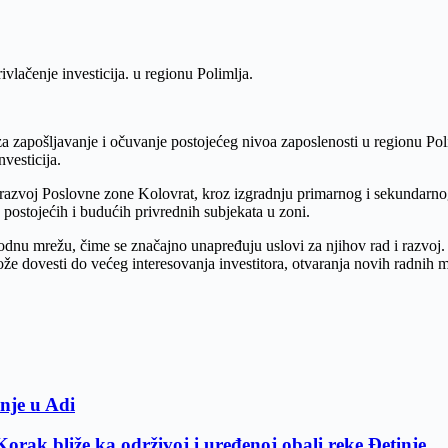
vlačenje investicija. u regionu Polimlja.
a zapošljavanje i očuvanje postojećeg nivoa zaposlenosti u regionu Poli
vesticija.
i razvoj Poslovne zone Kolovrat, kroz izgradnju primarnog i sekunda
postojećih i budućih privrednih subjekata u zoni.
odnu mrežu, čime se značajno unapređuju uslovi za njihov rad i razvoj.
 dovesti do većeg interesovanja investitora, otvaranja novih radnih me
inje u Adi
rak bliže ka održivoj i uređenoj obali reke Đetinje