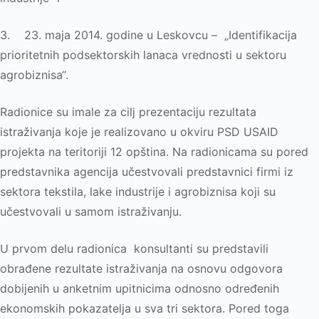
3. 23. maja 2014. godine u Leskovcu – „Identifikacija
prioritetnih podsektorskih lanaca vrednosti u sektoru
agrobiznisa“.
Radionice su imale za cilј prezentaciju rezultata
istraživanja koje je realizovano u okviru PSD USAID
projekta na teritoriji 12 opština. Na radionicama su pored
predstavnika agencija učestvovali predstavnici firmi iz
sektora tekstila, lake industrije i agrobiznisa koji su
učestvovali u samom istraživanju.
U prvom delu radionica konsultanti su predstavili
obrađene rezultate istraživanja na osnovu odgovora
dobijenih u anketnim upitnicima odnosno određenih
ekonomskih pokazatelјa u sva tri sektora. Pored toga