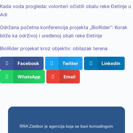
Kada voda progleda: volonteri očistili obalu reke Đetinje u
Adi
Održana početna konferencija projekta „BioRider“: Korak
bliže ka održivoj i uređenoj obali reke Đetinje
BioRider projekat kroz objektiv: obilazak terena
Facebook
Twitter
LinkedIn
WhatsApp
Email
RRA Zlatibor je agencija koja se bavi konsalingom