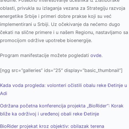
sredine. Posebno interesovanje učesnika iz Zlatiborske
oblasti, privukla su izlaganja vezana za Strategiju razvoja
energetike Srbije i primeri dobre prakse koji su već
implementirani u Srbiji. Uz očekivanje da nećemo dugo
čekati na slične primere i u našem Regionu, nastavlјamo sa
promocijom održive upotrebe bioenergije.
Program manifestacije možete pogledati
ovde
.
[ngg src=”galleries” ids=”25″ display=”basic_thumbnail”]
Kada voda progleda: volonteri očistili obalu reke Đetinje u
Adi
Održana početna konferencija projekta „BioRider“: Korak
bliže ka održivoj i uređenoj obali reke Đetinje
BioRider projekat kroz objektiv: obilazak terena