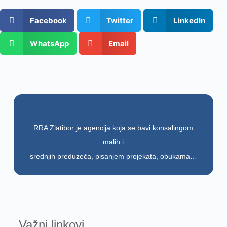
Facebook
Twitter
LinkedIn
WhatsApp
Email
RRA Zlatibor je agencija koja se bavi konsalingom
malih i
srednjih preduzeća, pisanjem projekata, obukama…
Važni linkovi