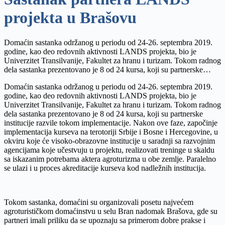
projekta u Brašovu
Domaćin sastanka održanog u periodu od 24-26. septembra 2019.
godine, kao deo redovnih aktivnosti LANDS projekta, bio je
Univerzitet Transilvanije, Fakultet za hranu i turizam. Tokom radnog
dela sastanka prezentovano je 8 od 24 kursa, koji su partnerske
institucije razvile tokom implementacije. Nakon ove faze, započinje
Domaćin sastanka održanog u periodu od 24-26. septembra 2019.
implementacija kurseva na terotoriji Srbije i Bosne i Hercegovine, u
godine, kao deo redovnih aktivnosti LANDS projekta, bio je
okviru koje će visoko-obrazovne institucije u saradnji sa razvojnim
Univerzitet Transilvanije, Fakultet za hranu i turizam. Tokom radnog
agencijama koje učestvuju u projektu, realizovati treninge u skaldu
dela sastanka prezentovano je 8 od 24 kursa, koji su partnerske
sa iskazanim potrebama aktera agroturizma u obe zemlјe. Paralelno
institucije razvile tokom implementacije. Nakon ove faze, započinje
se ulazi i u proces akreditacije kurseva kod nadležnih institucija.
implementacija kurseva na terotoriji Srbije i Bosne i Hercegovine, u
okviru koje će visoko-obrazovne institucije u saradnji sa razvojnim
agencijama koje učestvuju u projektu, realizovati treninge u skaldu
sa iskazanim potrebama aktera agroturizma u obe zemlјe. Paralelno
se ulazi i u proces akreditacije kurseva kod nadležnih institucija.
Tokom sastanka, domaćini su organizovali posetu najvećem
agroturističkom domaćinstvu u selu Bran nadomak Brašova, gde su
partneri imali priliku da se upoznaju sa primerom dobre prakse i