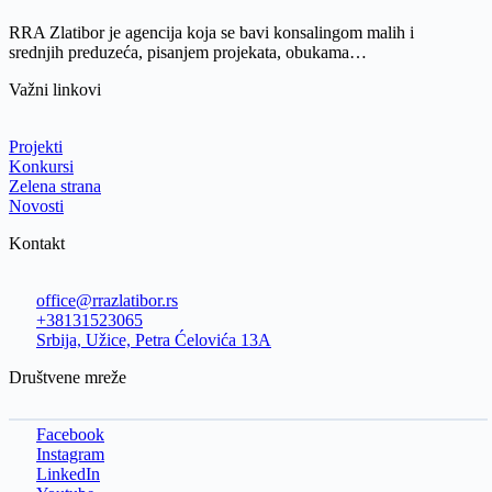
RRA Zlatibor je agencija koja se bavi konsalingom malih i
srednjih preduzeća, pisanjem projekata, obukama…
Važni linkovi
Projekti
Konkursi
Zelena strana
Novosti
Kontakt
office@rrazlatibor.rs
+38131523065
Srbija, Užice, Petra Ćelovića 13A
Društvene mreže
Facebook
Instagram
LinkedIn