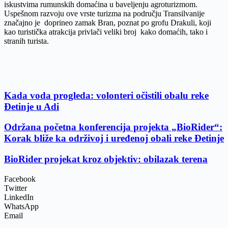
iskustvima rumunskih domaćina u bavelјenju agroturizmom.
Uspešnom razvoju ove vrste turizma na području Transilvanije
značajno je doprineo zamak Bran, poznat po grofu Drakuli, koji
kao turistička atrakcija privlači veliki broj kako domaćih, tako i
stranih turista.
Kada voda progleda: volonteri očistili obalu reke
Đetinje u Adi
Održana početna konferencija projekta „BioRider“:
Korak bliže ka održivoj i uređenoj obali reke Đetinje
BioRider projekat kroz objektiv: obilazak terena
Facebook
Twitter
LinkedIn
WhatsApp
Email