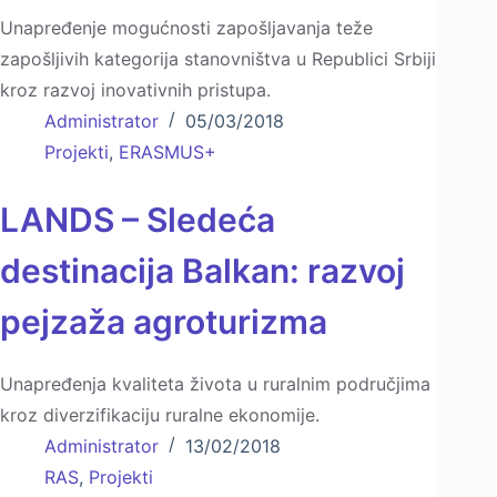
Unapređenje mogućnosti zapošljavanja teže
zapošljivih kategorija stanovništva u Republici Srbiji
kroz razvoj inovativnih pristupa.
Administrator
05/03/2018
Projekti
,
ERASMUS+
LANDS – Sledeća
destinacija Balkan: razvoj
pejzaža agroturizma
Unapređenja kvaliteta života u ruralnim područjima
kroz diverzifikaciju ruralne ekonomije.
Administrator
13/02/2018
RAS
,
Projekti