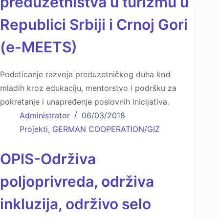
preduzetništva u turizmu u
Republici Srbiji i Crnoj Gori
(e-MEETS)
Podsticanje razvoja preduzetničkog duha kod
mladih kroz edukaciju, mentorstvo i podršku za
pokretanje i unapređenje poslovnih inicijativa.
Administrator
06/03/2018
Projekti
,
GERMAN COOPERATION/GIZ
OPIS-Održiva
polјoprivreda, održiva
inkluzija, održivo selo