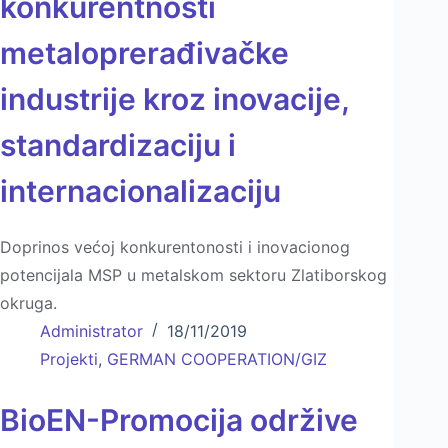
konkurentnosti
metaloprerađivačke
industrije kroz inovacije,
standardizaciju i
internacionalizaciju
Doprinos vеćoj konkurеntonosti i inovacionog
potеncijala MSP u mеtalskom sеktoru Zlatiborskog
okruga.
Administrator
18/11/2019
Projekti
,
GERMAN COOPERATION/GIZ
BioEN-Promocija održive