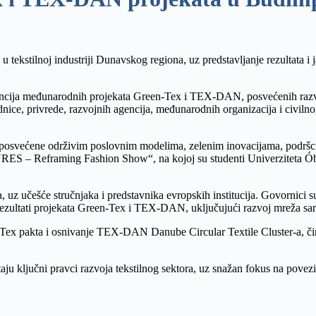
 tekstilnoj industriji Dunavskog regiona, uz predstavljanje rezultata i 
ncija međunarodnih projekata Green-Tex i TEX-DAN, posvećenih razvoju 
e, privrede, razvojnih agencija, međunarodnih organizacija i civilnog 
je posvećene održivim poslovnim modelima, zelenim inovacijama, podršc
 Reframing Fashion Show“, na kojoj su studenti Univerziteta Óbuda 
uz učešće stručnjaka i predstavnika evropskih institucija. Govornici s
su rezultati projekata Green-Tex i TEX-DAN, uključujući razvoj mreža s
n-Tex pakta i osnivanje TEX-DAN Danube Circular Textile Cluster-a, čim
taju ključni pravci razvoja tekstilnog sektora, uz snažan fokus na po