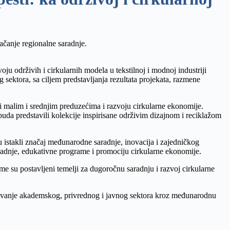
jačanje regionalne saradnje.
održivih i cirkularnih modela u tekstilnoj i modnoj industriji
sektora, sa ciljem predstavljanja rezultata projekata, razmene
i malim i srednjim preduzećima i razvoju cirkularne ekonomije.
predstavili kolekcije inspirisane održivim dizajnom i reciklažom
u istakli značaj međunarodne saradnje, inovacija i zajedničkog
aradnje, edukativne programe i promociju cirkularne ekonomije.
e su postavljeni temelji za dugoročnu saradnju i razvoj cirkularne
vezivanje akademskog, privrednog i javnog sektora kroz međunarodnu