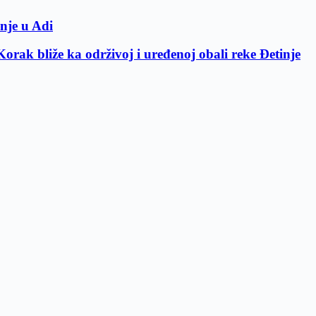
inje u Adi
rak bliže ka održivoj i uređenoj obali reke Đetinje