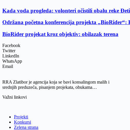
Kada voda progleda: volonteri očistili obalu reke Đet
Održana početna konferencija projekta „BioRider“: Ko
BioRider projekat kroz objektiv: obilazak terena
Facebook
Twitter
LinkedIn
WhatsApp
Email
RRA Zlatibor je agencija koja se bavi konsalingom malih i
srednjih preduzeća, pisanjem projekata, obukama…
Važni linkovi
Projekti
Konkursi
Zelena strana