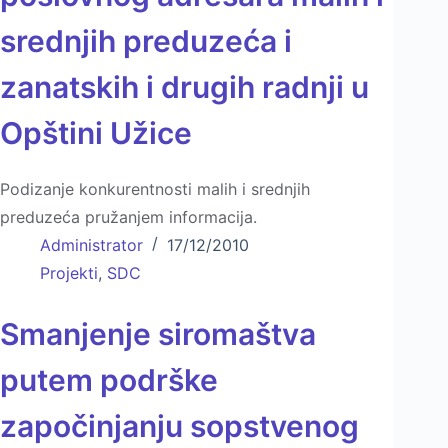
srednjih preduzeća i
zanatskih i drugih radnji u
Opštini Užice
Podizanje konkurentnosti malih i srednjih
preduzeća pružanjem informacija.
Administrator
17/12/2010
Projekti
,
SDC
Smanjenje siromaštva
putem podrške
započinjanju sopstvenog