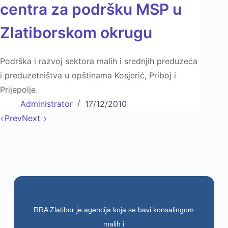
centra za podršku MSP u
Zlatiborskom okrugu
Podrška i razvoj sektora malih i srednjih preduzeća
i preduzetništva u opštinama Kosjerić, Priboj i
Prijepolјe.
Administrator
17/12/2010
Prev
Next
RRA Zlatibor je agencija koja se bavi konsalingom
malih i