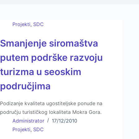
Projekti
,
SDC
Smanjenje siromaštva
putem podrške razvoju
turizma u seoskim
područjima
Podizanje kvaliteta ugostitelјske ponude na
području turističkog lokaliteta Mokra Gora.
Administrator
17/12/2010
Projekti
,
SDC