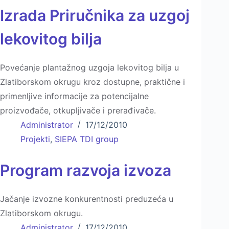
Izrada Priručnika za uzgoj
lekovitog bilјa
Povećanje plantažnog uzgoja lekovitog bilja u
Zlatiborskom okrugu kroz dostupne, praktične i
primenljive informacije za potencijalne
proizvođače, otkupljivače i prerađivače.
Administrator
17/12/2010
Projekti
,
SIEPA TDI group
Program razvoja izvoza
Jačanje izvozne konkurentnosti preduzeća u
Zlatiborskom okrugu.
Administrator
17/12/2010