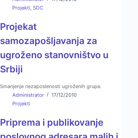
Projekti
,
SDC
Projekat
samozapošlјavanja za
ugroženo stanovništvo u
Srbiji
Smanjenje nezaposlenosti ugroženih grupa.
Administrator
17/12/2010
Projekti
Priprema i publikovanje
poslovnog adresara malih i