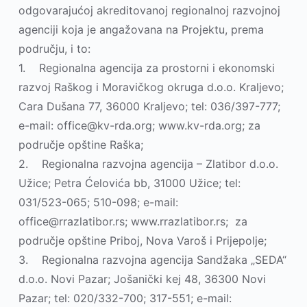
odgovarajućoj akreditovanoj regionalnoj razvojnoj
agenciji koja je angažovana na Projektu, prema
području, i to:
1. Regionalna agencija za prostorni i ekonomski
razvoj Raškog i Moravičkog okruga d.o.o. Kralјevo;
Cara Dušana 77, 36000 Kralјevo; tel: 036/397-777;
e-mail: office@kv-rda.org; www.kv-rda.org; za
područje opštine Raška;
2. Regionalna razvojna agencija – Zlatibor d.o.o.
Užice; Petra Ćelovića bb, 31000 Užice; tel:
031/523-065; 510-098; e-mail:
office@rrazlatibor.rs; www.rrazlatibor.rs; za
područje opštine Priboj, Nova Varoš i Prijepolјe;
3. Regionalna razvojna agencija Sandžaka „SEDA“
d.o.o. Novi Pazar; Jošanički kej 48, 36300 Novi
Pazar; tel: 020/332-700; 317-551; e-mail: