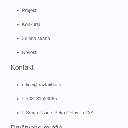
Projekti
Konkursi
Zelena strana
Novosti
Kontakt
office@rrazlatibor.rs
+38131523065
Srbija, Užice, Petra Ćelovića 13A
Društvene mreže