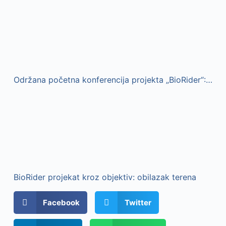
Održana početna konferencija projekta „BioRider“: Korak bliže ka održivoj i uređenoj obali reke Đetinje
BioRider projekat kroz objektiv: obilazak terena
Facebook
Twitter