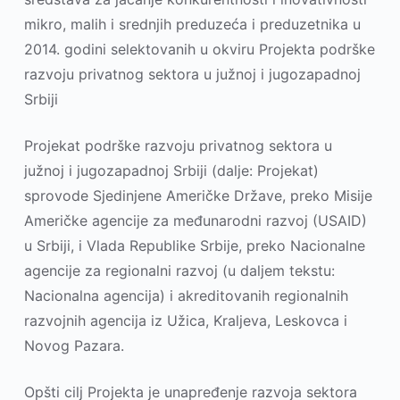
mikro, malih i srednjih preduzeća i preduzetnika u
2014. godini selektovanih u okviru Projekta podrške
razvoju privatnog sektora u južnoj i jugozapadnoj
Srbiji
Projekat podrške razvoju privatnog sektora u
južnoj i jugozapadnoj Srbiji (dalјe: Projekat)
sprovode Sjedinjene Američke Države, preko Misije
Američke agencije za međunarodni razvoj (USAID)
u Srbiji, i Vlada Republike Srbije, preko Nacionalne
agencije za regionalni razvoj (u dalјem tekstu:
Nacionalna agencija) i akreditovanih regionalnih
razvojnih agencija iz Užica, Kralјeva, Leskovca i
Novog Pazara.
Opšti cilј Projekta je unapređenje razvoja sektora