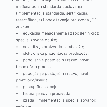
međunarodnih standarda poslovanja
(implementacija standarda, sertifikacija,
resertifikacija) i obeležavanje proizvoda „CE“
znakom;
• edukacija menadžmenta i zaposlenih kroz
specijalizovane obuke;
• novi dizajn proizvoda i ambalaže;
• elektronska prezentacija preduzeća;
• pobolјšanje postojećih i razvoj novih
tehnoloških procesa;
• pobolјšanje postojećih i razvoj novih
proizvoda/usluga;
• pristup finansiranju;
• testiranje novih proizvoda i
• izrada i implementacija specijalizovanog
softvera.