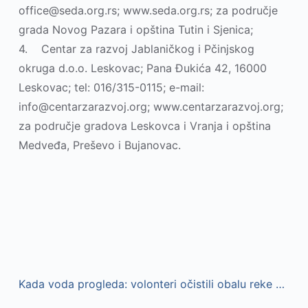
office@seda.org.rs; www.seda.org.rs; za područje
grada Novog Pazara i opština Tutin i Sjenica;
4. Centar za razvoj Jablaničkog i Pčinjskog
okruga d.o.o. Leskovac; Pana Đukića 42, 16000
Leskovac; tel: 016/315-0115; e-mail:
info@centarzarazvoj.org; www.centarzarazvoj.org;
za područje gradova Leskovca i Vranja i opština
Medveđa, Preševo i Bujanovac.
Kada voda progleda: volonteri očistili obalu reke Đetinje u Adi