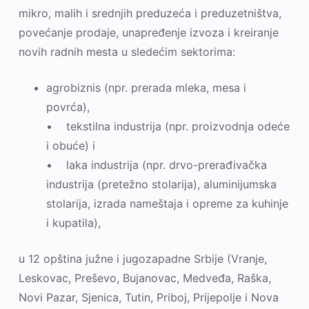
mikro, malih i srednjih preduzeća i preduzetništva,
povećanje prodaje, unapređenje izvoza i kreiranje
novih radnih mesta u sledećim sektorima:
agrobiznis (npr. prerada mleka, mesa i
povrća),
• tekstilna industrija (npr. proizvodnja odeće
i obuće) i
• laka industrija (npr. drvo-prerađivačka
industrija (pretežno stolarija), aluminijumska
stolarija, izrada nameštaja i opreme za kuhinje
i kupatila),
u 12 opština južne i jugozapadne Srbije (Vranje,
Leskovac, Preševo, Bujanovac, Medveđa, Raška,
Novi Pazar, Sjenica, Tutin, Priboj, Prijepolјe i Nova