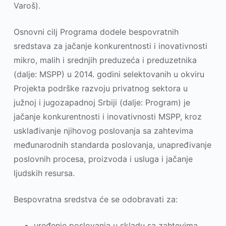
Varoš).
Osnovni cilј Programa dodele bespovratnih
sredstava za jačanje konkurentnosti i inovativnosti
mikro, malih i srednjih preduzeća i preduzetnika
(dalјe: MSPP) u 2014. godini selektovanih u okviru
Projekta podrške razvoju privatnog sektora u
južnoj i jugozapadnoj Srbiji (dalјe: Program) je
jačanje konkurentnosti i inovativnosti MSPP, kroz
usklađivanje njihovog poslovanja sa zahtevima
međunarodnih standarda poslovanja, unapređivanje
poslovnih procesa, proizvoda i usluga i jačanje
lјudskih resursa.
Bespovratna sredstva će se odobravati za:
uređenje poslovanja u skladu sa zahtevima