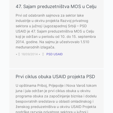
47. Sajam preduzetništva MOS u Celјu
Prvi od odabranih sajmova za sektor lake
industrije u okviru projekta Razvoj privatnog
sektora u južnoj i jugozapadnoj Srbiji – PSD
USAID je 47. Sajam preduzetništva MOS u Celјu
koji je održan u periodu od 10. do 15. septembra
2014. godine. Na sajmu je učestvovalo 1.510
međunarodnih izlagača.
•
18/09/2014
•
PSD USAID
Prvi ciklus obuka USAID projekta PSD
U opštinama Priboj, Prijepolјe i Nova Varoš tokom
juna i jula održan je prvi ciklus obuka u okviru
programa obuka za započinjanje biznisa i dodelu
bespovratnih sredstava u oblasti omladinskog i
ženskog preduzetništva u okviru USAID Projekta
podrške razvoja privatnog sektora u južnoj i