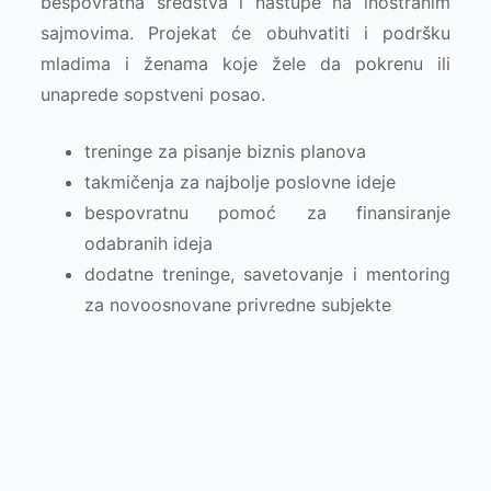
bespovratna sredstva i nastupe na inostranim
sajmovima. Projekat će obuhvatiti i podršku
mladima i ženama koje žele da pokrenu ili
unaprede sopstveni posao.
treninge za pisanje biznis planova
takmičenja za najbolje poslovne ideje
bespovratnu pomoć za finansiranje
odabranih ideja
dodatne treninge, savetovanje i mentoring
za novoosnovane privredne subjekte