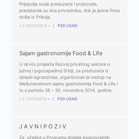
Prijepolјa svoje preduzeće i proizvode,
predstavila su dva privrednika, dok je jedna firma
došla iz Priboja.
•
20/03/2015
•
PSD USAID
Sajam gastronomije Food & Life
U okviru projekta Razvoj privatnog sektora u
južnoj i jugozapadnoj Srbiji, za preduzeća iz
oblasti agrobiznisa, organizovan je nastup na
Međunarodnom sajmu gastronomije Food & Life i
to u periodu 26 – 30. novembra 2014. godine.
•
04/12/2014
•
PSD USAID
J A V N I P O Z I V
Za učešće u Programu dodele bespovratnih