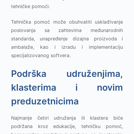
tehničke pomoći.
Tehnička pomoć može obuhvatiti usklađivanje
poslovanja sa zahtevima međunarodnih
standarda, unapređenje dizajna proizvoda i
ambalaže, kao i izradu i implementaciju
specijalizovanog softvera.
Podrška udruženjima,
klasterima i novim
preduzetnicima
Najmanje četiri udruženja ili klastera biće
podržana kroz edukacije, tehničku pomoć,