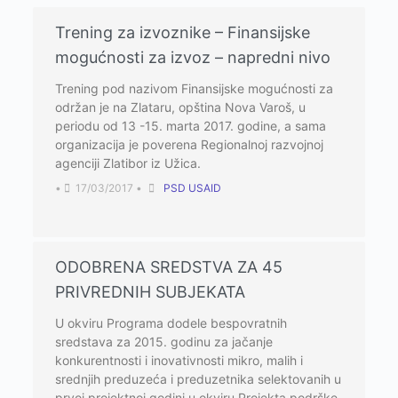
Trening za izvoznike – Finansijske
mogućnosti za izvoz – napredni nivo
Trening pod nazivom Finansijske mogućnosti za
održan je na Zlataru, opština Nova Varoš, u
periodu od 13 -15. marta 2017. godine, a sama
organizacija je poverena Regionalnoj razvojnoj
agenciji Zlatibor iz Užica.
•
17/03/2017
•
PSD USAID
ODOBRENA SREDSTVA ZA 45
PRIVREDNIH SUBJEKATA
U okviru Programa dodele bespovratnih
sredstava za 2015. godinu za jačanje
konkurentnosti i inovativnosti mikro, malih i
srednjih preduzeća i preduzetnika selektovanih u
prvoj projektnoj godini u okviru Projekta podrške