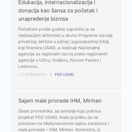
Edukacija, internacionalizacija i
donacija kao šansa za početak i
unapređenje biznisa
Početkom prošle godine započeto je sa
realizacijom aktivnosti u okviru Programa razvoja
privatnog sektora u južnoj i jugozapadnoj Srbiji,
koji finansira USAID, a realizuje Nacionalna
agencija za regionalni razvoj preko regionalnih
agencija u Užicu, Kralјevu, Novom Pazaru i
Leskovcu.
•
07/04/2015
•
PSD USAID
Sajam male privrede IHM, Minhen
Deset privrednika, sa teritorije koju pokriva
projekat PSD USAID, imalo je priliku da se
predstavi na Međunarodnom sajmu zanatstva i
male privrede – IHM, Minhen. Konkretno, iz