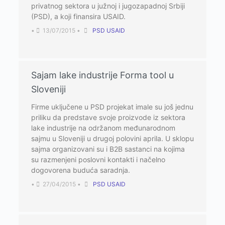
privatnog sektora u južnoj i jugozapadnoj Srbiji
(PSD), a koji finansira USAID.
•
13/07/2015
•
PSD USAID
Sajam lake industrije Forma tool u
Sloveniji
Firme uklјučene u PSD projekat imale su još jednu
priliku da predstave svoje proizvode iz sektora
lake industrije na održanom međunarodnom
sajmu u Sloveniji u drugoj polovini aprila. U sklopu
sajma organizovani su i B2B sastanci na kojima
su razmenjeni poslovni kontakti i načelno
dogovorena buduća saradnja.
•
27/04/2015
•
PSD USAID