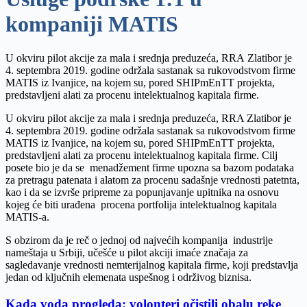
kompaniji MATIS
U okviru pilot akcije za mala i srednja preduzeća, RRA Zlatibor je
4. septembra 2019. godine održala sastanak sa rukovodstvom firme
MATIS iz Ivanjice, na kojem su, pored SHIPmEnTT projekta,
predstavlјeni alati za procenu intelektualnog kapitala firme.
U okviru pilot akcije za mala i srednja preduzeća, RRA Zlatibor je
4. septembra 2019. godine održala sastanak sa rukovodstvom firme
MATIS iz Ivanjice, na kojem su, pored SHIPmEnTT projekta,
predstavlјeni alati za procenu intelektualnog kapitala firme. Cilј
posete bio je da se menadžement firme upozna sa bazom podataka
za pretragu patenata i alatom za procenu sadašnje vrednosti patetnta,
kao i da se izvrše pripreme za popunjavanje upitnika na osnovu
kojeg će biti urađena procena portfolija intelektualnog kapitala
MATIS-a.
S obzirom da je reč o jednoj od najvećih kompanija industrije
nameštaja u Srbiji, učešće u pilot akciji imaće značaja za
sagledavanje vrednosti nemterijalnog kapitala firme, koji predstavlјa
jedan od klјučnih elemenata uspešnog i održivog biznisa.
Kada voda progleda: volonteri očistili obalu reke