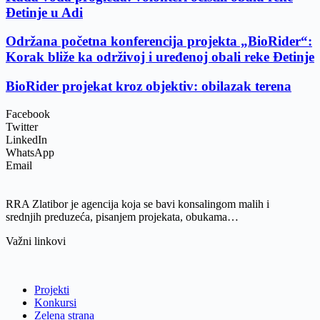
Đetinje u Adi
Održana početna konferencija projekta „BioRider“:
Korak bliže ka održivoj i uređenoj obali reke Đetinje
BioRider projekat kroz objektiv: obilazak terena
Facebook
Twitter
LinkedIn
WhatsApp
Email
RRA Zlatibor je agencija koja se bavi konsalingom malih i
srednjih preduzeća, pisanjem projekata, obukama…
Važni linkovi
Projekti
Konkursi
Zelena strana