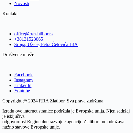
Novosti
Kontakt
office@rrazlatibor.rs
+38131523065
Srbija, Užice, Petra Ćelovića 13A
Društvene mreže
Facebook
Instagram
LinkedIn
Youtube
Copyright @ 2024 RRA Zlatibor. Sva prava zadržana.
Izradu ove internet stranice podržala je Evropska unija. Njen sadržaj
je isključiva
odgovornost Regionalne razvojne agencije Zlatibor i ne odražava
nužno stavove Evropske unije.