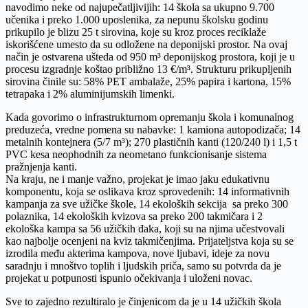
navodimo neke od najupečatlјivijih: 14 škola sa ukupno 9.700
učenika i preko 1.000 uposlenika, za nepunu školsku godinu
prikupilo je blizu 25 t sirovina, koje su kroz proces reciklaže
iskorišćene umesto da su odložene na deponijski prostor. Na ovaj
način je ostvarena ušteda od 950 m³ deponijskog prostora, koji je u
procesu izgradnje koštao približno 13 €/m³. Strukturu prikuplјenih
sirovina činile su: 58% PET ambalaže, 25% papira i kartona, 15%
tetrapaka i 2% aluminijumskih limenki.
Kada govorimo o infrastrukturnom opremanju škola i komunalnog
preduzeća, vredne pomena su nabavke: 1 kamiona autopodizača; 14
metalnih kontejnera (5/7 m³); 270 plastičnih kanti (120/240 l) i 1,5 t
PVC kesa neophodnih za neometano funkcionisanje sistema
pražnjenja kanti.
Na kraju, ne i manje važno, projekat je imao jaku edukativnu
komponentu, koja se oslikava kroz sprovedenih: 14 informativnih
kampanja za sve užičke škole, 14 ekoloških sekcija sa preko 300
polaznika, 14 ekoloških kvizova sa preko 200 takmičara i 2
ekološka kampa sa 56 užičkih đaka, koji su na njima učestvovali
kao najbolјe ocenjeni na kviz takmičenjima. Prijatelјstva koja su se
izrodila među akterima kampova, nove lјubavi, ideje za novu
saradnju i mnoštvo toplih i lјudskih priča, samo su potvrda da je
projekat u potpunosti ispunio očekivanja i uloženi novac.
Sve to zajedno rezultiralo je činjenicom da je u 14 užičkih škola