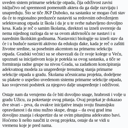
uveden sistem primarne selekcije otpada, čija održivost zavisi
isklјučivo od spremnosti pomenutih aktera da ga dalјe razvijaju i
unapređuju. Što se tiče JKP Duboko, na sastanku se mogao čuti stav
da će to regionalno preduzeće nastaviti sa redovnim odvoženjem
selektovanog otpada iz škola i da je u te svrhe nabavlјeno dovolјno
kesa. Kada je reč o samim školama, direktori su izneli uverenje da
nema nijednog razloga da se sa ovom aktivnošću ne nastavi i u
narednim školskim godinama. Nastavnici biologije su izneli stav da
će i u buduće nastaviti aktivno da edukuju đake, kada je reč o zaštiti
životne sredine, sa posebnim akcentom na primarnu selekciju
otpada. Gradski većnici su se obavezali da će svoje kolege u Veću,
upoznati sa inicijativom koja je potekla sa ovog sastanka, a tiče se
formiranja radne grupe na nivou Grada, sa zadatkom koncipiranja
adekvatnog modela za unapređenje trenutnog stanja primarne
selekcije otpada u gradu. Školama učesnicama projekta, dodelјene
su plakete o uspešno uvedenom sistemu primarne selekcije otpada,
kao svojevrsni podstrek za njegovo dalјe unapređenje i održivost.
Ostaje nam da verujemo da će biti dovolјno snage, hrabrosti i volјe u
gradu Užicu, za pokretanje ovog pitanja. Ovaj projekat je dokazao
dve stvari – prva, da ovakve inicijative imaju svoju finansijsku
opravdanost i da nisu nužno skupe, druga – da ovaj grad ima
dovolјno znanja i ekspertize da se ovim pitanjima adekvatno bavi.
Hoćemo li nešto naučiti iz ovog projekta, ostaje da se vidi u
vremenu koje je pred nama.