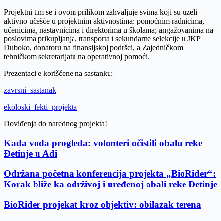
Projektni tim se i ovom prilikom zahvalјuje svima koji su uzeli
aktivno učešće u projektnim aktivnostima: pomoćnim radnicima,
učenicima, nastavnicima i direktorima u školama; angažovanima na
poslovima prikuplјanja, transporta i sekundarne selekcije u JKP
Duboko, donatoru na finansijskoj podršci, a Zajedničkom
tehničkom sekretarijatu na operativnoj pomoći.
Prezentacije korišćene na sastanku:
zavrsni_sastanak
ekoloski_fekti_projekta
Doviđenja do narednog projekta!
Kada voda progleda: volonteri očistili obalu reke
Đetinje u Adi
Održana početna konferencija projekta „BioRider“:
Korak bliže ka održivoj i uređenoj obali reke Đetinje
BioRider projekat kroz objektiv: obilazak terena