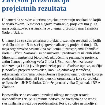
projektnih rezultata
U nameri da se svim akterima projekta prezentuju rezultati do kojih
se došlo tokom 15 meseci njegove realizacije, projektni tim je 13.
maja organizovao sastanak na ovu temu, u prostorijama Tehničke
škole u Užicu.
U nameri da se svim akterima projekta prezentuju rezultati do kojih
se došlo tokom 15 meseci njegove realizacije, projektni tim je 13.
maja organizovao sastanak na ovu temu, u prostorijama Tehničke
škole u Užicu. Sastanku su prisustvovali predstavnici užičkih škola
(direktori i nastavnici biologije), uklјučenih u realizaciju projekta;
zatim članovi gradskog veća Grada Užica, zaduženi za resore
obrazovanja i rada javnih preduzeća; potom Školske uprave, uz čiju
je podršku projekat sproveden; kao i Zajedničkog tehničkog
sekretarijata Programa Srbija-Bosna i Hercegovina, u okviru koga je
projekat isfinansiran, ali i partnerskih organizacija koje su projekat
realizovale – JKP Duboko, Udruženja nastavnika Opstanak i RRA
Zlatibor.
Ispostavilo se da ostvareni rezultati nikoga ne mogu ostaviti
ravnodušnim i da je 90 minuta nedovolјno vremena da se iznesu
sva mišlјenja u vezi ove problematike. Pošto su cifre neumolјive,